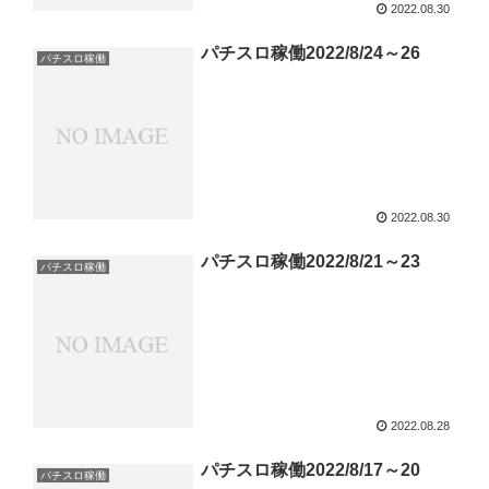
2022.08.30
パチスロ稼働2022/8/24～26
パチスロ稼働
2022.08.30
パチスロ稼働2022/8/21～23
パチスロ稼働
2022.08.28
パチスロ稼働2022/8/17～20
パチスロ稼働