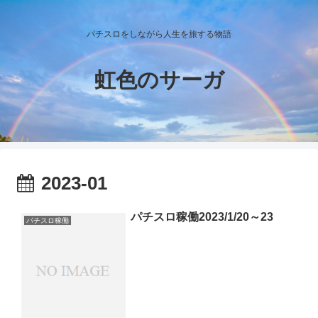
パチスロをしながら人生を旅する物語
虹色のサーガ
2023-01
パチスロ稼働2023/1/20～23
パチスロ稼働