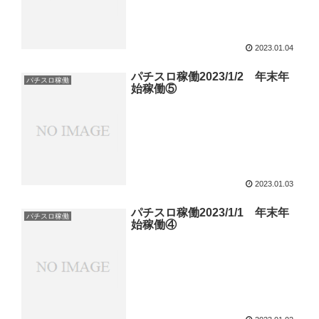
2023.01.04
パチスロ稼働2023/1/2 年末年
パチスロ稼働
始稼働⑤
2023.01.03
パチスロ稼働2023/1/1 年末年
パチスロ稼働
始稼働④